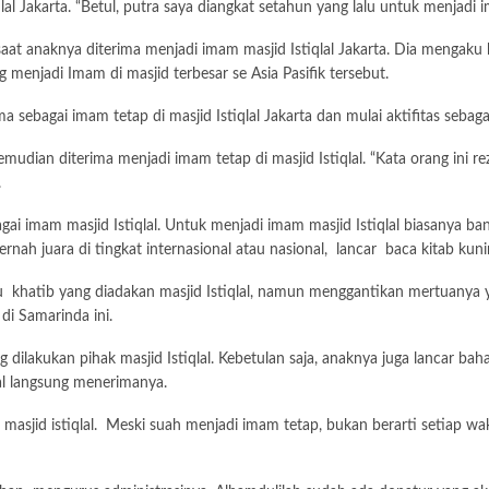
lal Jakarta. “Betul, putra saya diangkat setahun yang lalu untuk menjadi
aat anaknya diterima menjadi imam masjid Istiqlal Jakarta. Dia mengaku
 menjadi Imam di masjid terbesar se Asia Pasifik tersebut.
ma sebagai imam tetap di masjid Istiqlal Jakarta dan mulai aktifitas seba
kemudian diterima menjadi imam tetap di masjid Istiqlal. “Kata orang in
.
ai imam masjid Istiqlal. Untuk menjadi imam masjid Istiqlal biasanya ban
rnah juara di tingkat internasional atau nasional, lancar baca kitab kuni
tau khatib yang diadakan masjid Istiqlal, namun menggantikan mertuany
i Samarinda ini.
dilakukan pihak masjid Istiqlal. Kebetulan saja, anaknya juga lancar bah
qlal langsung menerimanya.
jid istiqlal. Meski suah menjadi imam tetap, bukan berarti setiap wakt