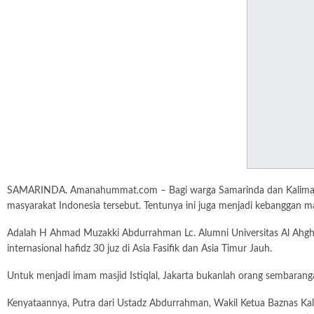
SAMARINDA. Amanahummat.com – Bagi warga Samarinda dan Kalimantan
masyarakat Indonesia tersebut. Tentunya ini juga menjadi kebanggan
Adalah H Ahmad Muzakki Abdurrahman Lc. Alumni Universitas Al Ahghob Ya
internasional hafidz 30 juz di Asia Fasifik dan Asia Timur Jauh.
Untuk menjadi imam masjid Istiqlal, Jakarta bukanlah orang sembaranga
Kenyataannya, Putra dari Ustadz Abdurrahman, Wakil Ketua Baznas Kaltim