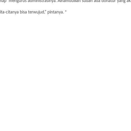
tahap mengurus administrasinya. Alhamdulilah sudah ada donatur yang 
citanya bisa terwujud,” pintanya. *