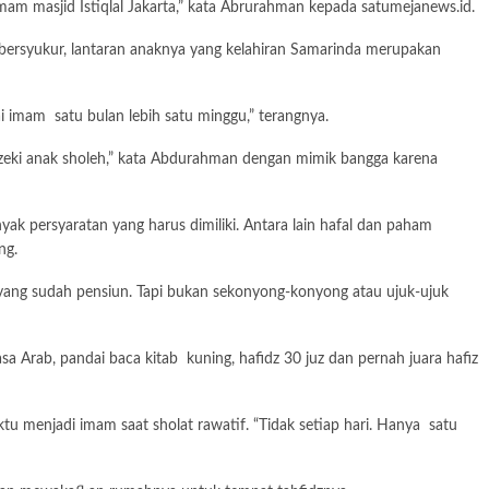
 imam masjid Istiqlal Jakarta,” kata Abrurahman kepada satumejanews.id.
 bersyukur, lantaran anaknya yang kelahiran Samarinda merupakan
gai imam satu bulan lebih satu minggu,” terangnya.
i rezeki anak sholeh,” kata Abdurahman dengan mimik bangga karena
yak persyaratan yang harus dimiliki. Antara lain hafal dan paham
ng.
a yang sudah pensiun. Tapi bukan sekonyong-konyong atau ujuk-ujuk
asa Arab, pandai baca kitab kuning, hafidz 30 juz dan pernah juara hafiz
u menjadi imam saat sholat rawatif. “Tidak setiap hari. Hanya satu