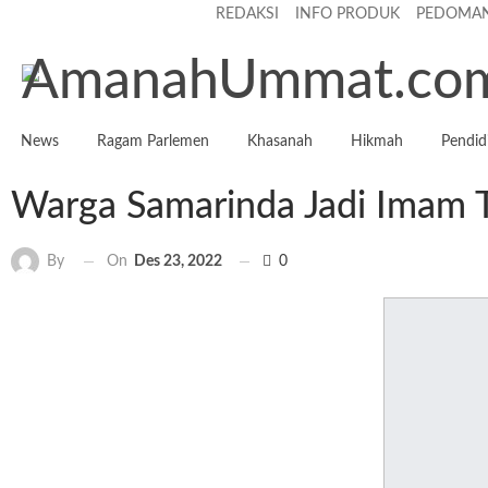
REDAKSI
INFO PRODUK
PEDOMAN
Sabtu, Agustus 8, 2026
News
Ragam Parlemen
Khasanah
Hikmah
Pendid
Warga Samarinda Jadi Imam Te
On
Des 23, 2022
0
By