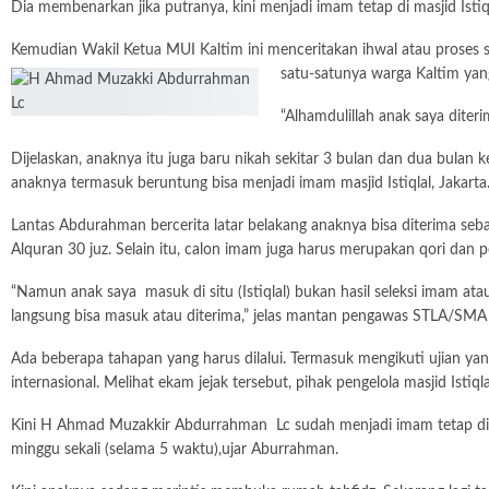
Dia membenarkan jika putranya, kini menjadi imam tetap di masjid Istiq
Kemudian Wakil Ketua MUI Kaltim ini menceritakan ihwal atau proses s
satu-satunya warga Kaltim yang
“Alhamdulillah anak saya diteri
Dijelaskan, anaknya itu juga baru nikah sekitar 3 bulan dan dua bulan 
anaknya termasuk beruntung bisa menjadi imam masjid Istiqlal, Jakarta
Lantas Abdurahman bercerita latar belakang anaknya bisa diterima sebag
Alquran 30 juz. Selain itu, calon imam juga harus merupakan qori dan pe
“Namun anak saya masuk di situ (Istiqlal) bukan hasil seleksi imam a
langsung bisa masuk atau diterima,” jelas mantan pengawas STLA/SMA d
Ada beberapa tahapan yang harus dilalui. Termasuk mengikuti ujian yang 
internasional. Melihat ekam jejak tersebut, pihak pengelola masjid Isti
Kini H Ahmad Muzakkir Abdurrahman Lc sudah menjadi imam tetap di mas
minggu sekali (selama 5 waktu),ujar Aburrahman.