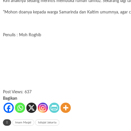
Kini anaknya sedang merintis membuka rumah tahfidz. Sekarang lagi 
“Mohon doanya kepada warga Samarinda dan Kaltim umumnya, agar cita-
Penulis : Moh Roghib
Post Views:
637
Bagikan
Imam Masjid
Istiqlal Jakarta