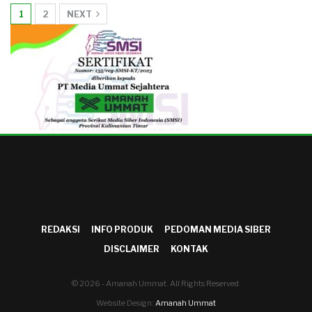
1
2
NEXT
REDAKSI
INFO PRODUK
PEDOMAN MEDIA SIBER
DISCLAIMER
KONTAK
© 2026 - Amanah Ummat. All Rights Reserved.
Website Design:
Amanah Ummat