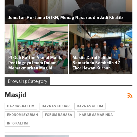
Jumatan Pertama Di IKN, Menag Nasaruddin Jadi Khatib
PJ Gub Kaltim Akmal Malik,
Masjid Darul Falihin
Pentingnya Imam Dalam
Samarinda Sembelih 47
Memakmurkan Masjid
Ekor Hewan Kurban
Browsing Category
Masjid
BAZNAS KALTIM
BAZNAS KUKIAR
BAZNAS KUTIM
EKONOMI SYARIAH
FORUM BAHASA
HABAR SAMARINDA
INFO KALTIM