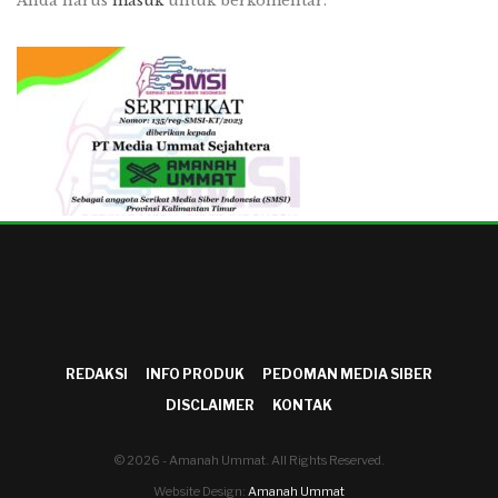
Anda harus
masuk
untuk berkomentar.
REDAKSI
INFO PRODUK
PEDOMAN MEDIA SIBER
DISCLAIMER
KONTAK
© 2026 - Amanah Ummat. All Rights Reserved.
Website Design:
Amanah Ummat