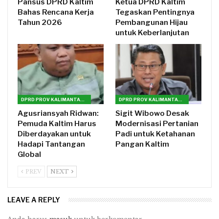
Pansus DPRD Kaltim
Ketua DPRD Kaltim
Bahas Rencana Kerja
Tegaskan Pentingnya
Tahun 2026
Pembangunan Hijau
untuk Keberlanjutan
DPRD PROV KALIMANTAN TIMUR
DPRD PROV KALIMANTAN TIMUR
Agusriansyah Ridwan:
Sigit Wibowo Desak
Pemuda Kaltim Harus
Modernisasi Pertanian
Diberdayakan untuk
Padi untuk Ketahanan
Hadapi Tantangan
Pangan Kaltim
Global
PREV
NEXT
LEAVE A REPLY