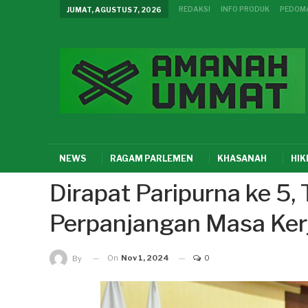
REDAKSI
INFO PRODUK
PEDOMA
JUMAT, AGUSTUS 7, 2026
NEWS
RAGAM PARLEMEN
KHASANAH
HI
Dirapat Paripurna ke 5,
Perpanjangan Masa Ker
On
Nov 1, 2024
0
By