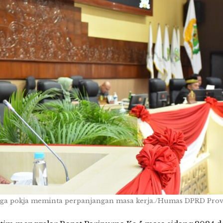
tiga pokja meminta perpanjangan masa kerja./Humas DPRD Prov