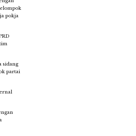
dengan
 kelompok
ja pokja
DPRD
tim
a sidang
k partai
ernal
engan
a