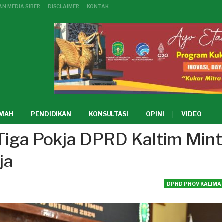
N MEDIA SIBER
DISCLAIMER
KONTAK
KMAH
PENDIDIKAN
KONSULTASI
OPINI
VIDEO
 Tiga Pokja DPRD Kaltim Min
ja
DPRD PROV KALIMA