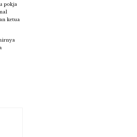
u pokja
nal
an ketua
hirnya
a