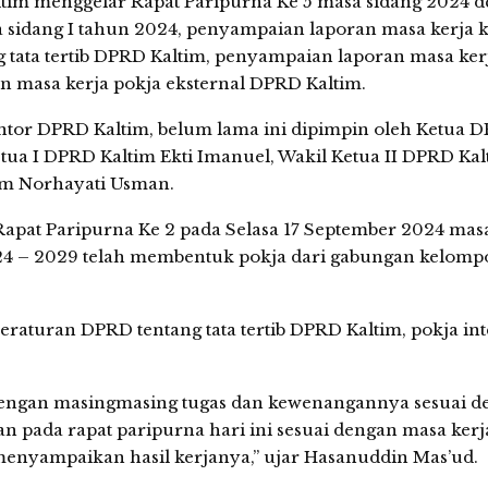
ltim menggelar Rapat Paripurna Ke 5 masa sidang 2024 
a sidang I tahun 2024, penyampaian laporan masa kerja
 tata tertib DPRD Kaltim, penyampaian laporan masa ker
n masa kerja pokja eksternal DPRD Kaltim.
antor DPRD Kaltim, belum lama ini dipimpin oleh Ketua 
ua I DPRD Kaltim Ekti Imanuel, Wakil Ketua II DPRD Kal
im Norhayati Usman.
pat Paripurna Ke 2 pada Selasa 17 September 2024 mas
024 – 2029 telah membentuk pokja dari gabungan kelompo
raturan DPRD tentang tata tertib DPRD Kaltim, pokja int
dengan masingmasing tugas dan kewenangannya sesuai d
 pada rapat paripurna hari ini sesuai dengan masa kerj
menyampaikan hasil kerjanya,” ujar Hasanuddin Mas’ud.