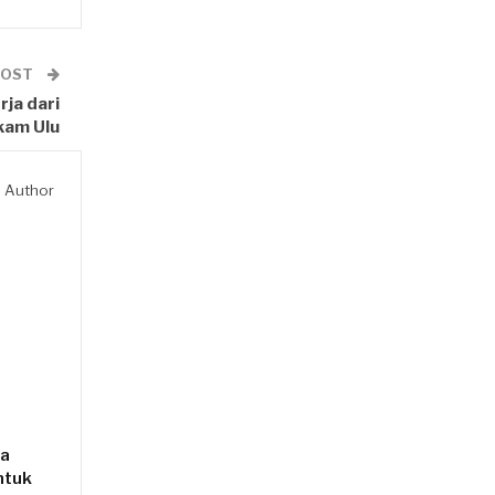
POST
ja dari
kam Ulu
 Author
da
ntuk