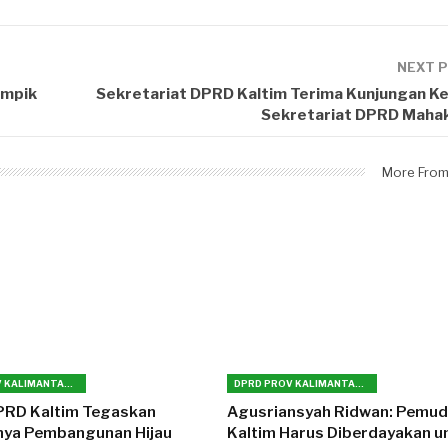
NEXT 
impik
Sekretariat DPRD Kaltim Terima Kunjungan Ker
Sekretariat DPRD Maha
More From
DPRD PROV KALIMANTAN TIMUR
DPRD PROV KALIMANTAN TIMUR
PRD Kaltim Tegaskan
Agusriansyah Ridwan: Pemu
nya Pembangunan Hijau
Kaltim Harus Diberdayakan u