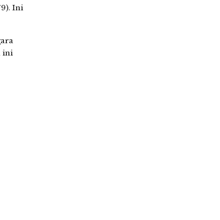
). Ini
gara
 ini