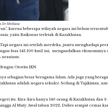
a Dr Meiliana
wan”, karena beberapa wilayah negara ini belum tersentu
sia, yaitu Baikonur terletak di Kazakhstan.
. Tapi negara ini setelah merdeka, justru menghadapi per
engan luas 143.100 km2 ini, mengandalkan ekonominya 
n uranium.
engan Otorita IKN
ya sebagian besar beragama Islam. Ada juga yang berag
zakhstan adalah negara sekuler. Sedang di Tajikistan, 
geri itu. Kira-kira hanya 140 orang di Kazakhstan dan 3 
 hingga Al Maty. Awal tahun 2022, Dubes sempat cemas ka