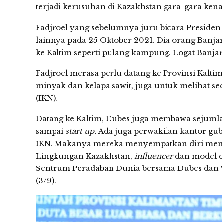
terjadi kerusuhan di Kazakhstan gara-gara ken
Fadjroel yang sebelumnya juru bicara Presiden
lainnya pada 25 Oktober 2021. Dia orang Banjar
ke Kaltim seperti pulang kampung. Logat Banja
Fadjroel merasa perlu datang ke Provinsi Kalti
minyak dan kelapa sawit, juga untuk melihat 
(IKN).
Datang ke Kaltim, Dubes juga membawa sejumla
sampai
start up.
Ada juga perwakilan kantor gu
IKN. Makanya mereka menyempatkan diri men
Lingkungan Kazakhstan,
influencer
dan model di
Sentrum Peradaban Dunia bersama Dubes dan Wa
(3/9).