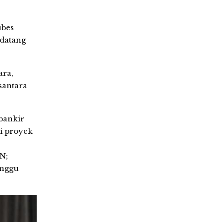
ubes
 datang
ara,
santara
bankir
i proyek
N;
inggu