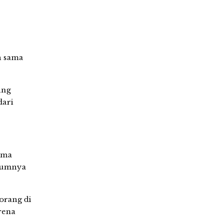
h sama
ang
dari
ama
umumnya
orang di
rena