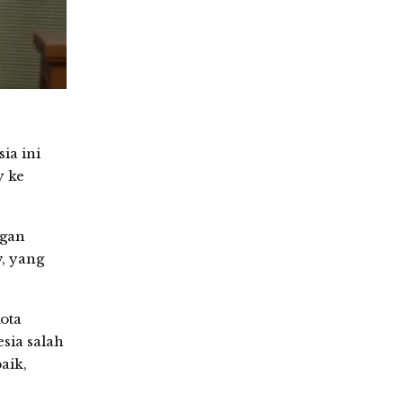
ia ini
y ke
ngan
, yang
ota
sia salah
aik,