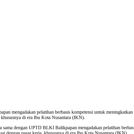
pan mengadakan pelatihan berbasis kompetensi untuk meningkatkan ke
 khususnya di era Ibu Kota Nusantara (IKN).
rja sama dengan UPTD BLKI Balikpapan mengadakan pelatihan berbasi
ai dengan pasar kerja, khususnya di era Ibu Kota Nusantara (IKN).