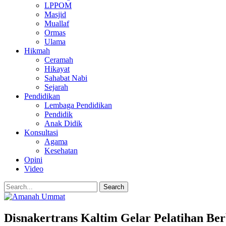
LPPOM
Masjid
Muallaf
Ormas
Ulama
Hikmah
Ceramah
Hikayat
Sahabat Nabi
Sejarah
Pendidikan
Lembaga Pendidikan
Pendidik
Anak Didik
Konsultasi
Agama
Kesehatan
Opini
Video
Disnakertrans Kaltim Gelar Pelatihan Be