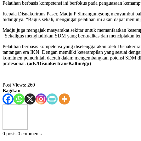
Pelatihan berbasis kompetensi ini berfokus pada penguasaan kemampua
Kepala Disnakertrans Paser, Madju P Simangungsong menyambut baik ke
bidangnya. “Bagus sekali, mengingat pelatihan ini akan dapat menunj
Madju juga mengajak masyarakat sekitar untuk memanfaatkan kesempat
“Sekaligus menghadirkan SDM yang berkualitas dan menciptakan tena
Pelatihan berbasis kompetensi yang diselenggarakan oleh Disnaker
tantangan era IKN. Dengan memiliki keterampilan yang sesuai dengan
komitmen pemerintah daerah dalam mengembangkan potensi SDM di Kal
profesional.
(adv/DisnakertransKaltim/gp)
Post Views:
260
Bagikan
0 posts
0 comments