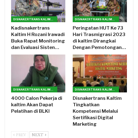
DISNAKERTRANS KALIMANTAN TIMUR
DISNAKERTRANS KALIMANTAN TIMUR
Kadisnakertrans
Peringatan HUT Ke 73
Kaltim H Rozani Irawadi
Hari Trasmigrasi 2023
Buka Rapat Monitoring
di kaltim Dirangkai
dan Evaluasi Sisten…
Dengan Pemotongan…
DISNAKERTRANS KALIMANTAN TIMUR
DISNAKERTRANS KALIMANTAN TIMUR
4000 Calon Pekerja di
Disnakertrans Kaltim
kaltim Akan Dapat
Tingkatkan
Pelatihan di BLKI
Kompetensi Melalui
Sertifikasi Digital
Marketing
PREV
NEXT