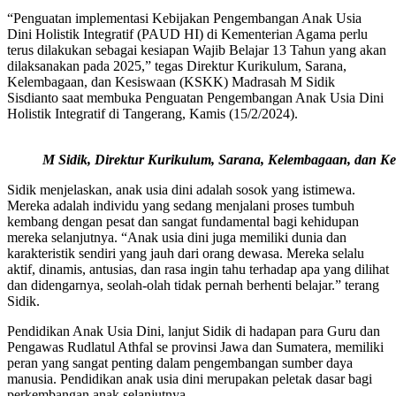
“Penguatan implementasi Kebijakan Pengembangan Anak Usia
Dini Holistik Integratif (PAUD HI) di Kementerian Agama perlu
terus dilakukan sebagai kesiapan Wajib Belajar 13 Tahun yang akan
dilaksanakan pada 2025,” tegas Direktur Kurikulum, Sarana,
Kelembagaan, dan Kesiswaan (KSKK) Madrasah M Sidik
Sisdianto saat membuka Penguatan Pengembangan Anak Usia Dini
Holistik Integratif di Tangerang, Kamis (15/2/2024).
M Sidik, Direktur Kurikulum, Sarana, Kelembagaan, dan 
Sidik menjelaskan, anak usia dini adalah sosok yang istimewa.
Mereka adalah individu yang sedang menjalani proses tumbuh
kembang dengan pesat dan sangat fundamental bagi kehidupan
mereka selanjutnya. “Anak usia dini juga memiliki dunia dan
karakteristik sendiri yang jauh dari orang dewasa. Mereka selalu
aktif, dinamis, antusias, dan rasa ingin tahu terhadap apa yang dilihat
dan didengarnya, seolah-olah tidak pernah berhenti belajar.” terang
Sidik.
Pendidikan Anak Usia Dini, lanjut Sidik di hadapan para Guru dan
Pengawas Rudlatul Athfal se provinsi Jawa dan Sumatera, memiliki
peran yang sangat penting dalam pengembangan sumber daya
manusia. Pendidikan anak usia dini merupakan peletak dasar bagi
perkembangan anak selanjutnya