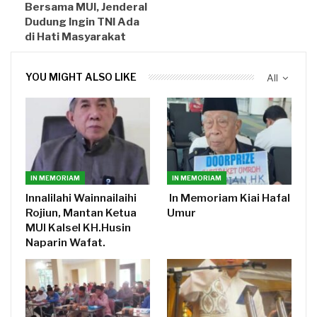
Bersama MUI, Jenderal
Dudung Ingin TNI Ada
di Hati Masyarakat
YOU MIGHT ALSO LIKE
All
IN MEMORIAM
IN MEMORIAM
Innalilahi Wainnailaihi
In Memoriam Kiai Hafal
Rojiun, Mantan Ketua
Umur
MUI Kalsel KH.Husin
Naparin Wafat.