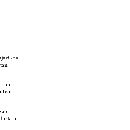
njarbaru
atan
 bantu
tuhan
satu
alurkan