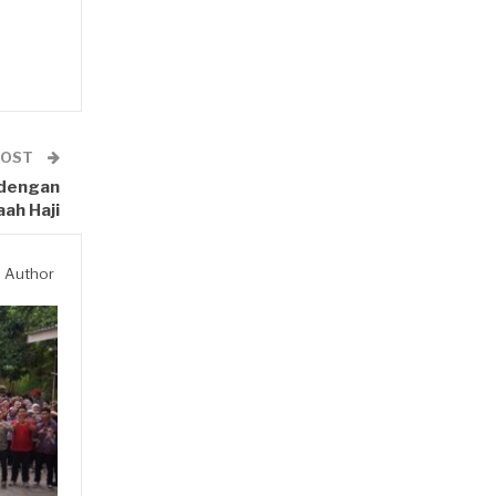
POST
 dengan
ah Haji
 Author