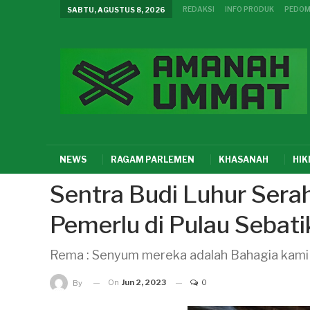
REDAKSI
INFO PRODUK
PEDOM
SABTU, AGUSTUS 8, 2026
NEWS
RAGAM PARLEMEN
KHASANAH
HI
Sentra Budi Luhur Sera
Pemerlu di Pulau Sebati
Rema : Senyum mereka adalah Bahagia kami
On
Jun 2, 2023
0
By