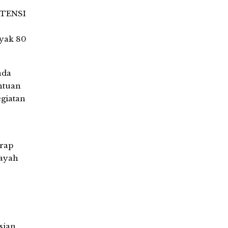
 ATENSI
nyak 80
ada
ntuan
egiatan
arap
layah
sian