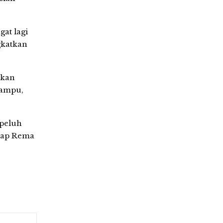
at lagi
gkatkan
akan
mampu,
 peluh
cap Rema