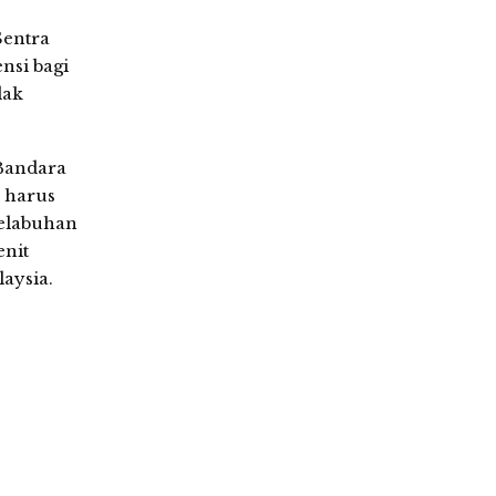
Sentra
nsi bagi
dak
Bandara
 harus
Pelabuhan
enit
aysia.