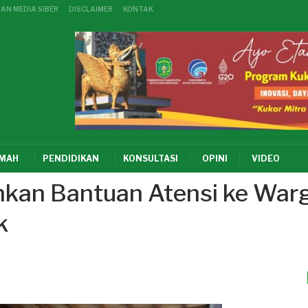
AN MEDIA SIBER
DISCLAIMER
KONTAK
KMAH
PENDIDIKAN
KONSULTASI
OPINI
VIDEO
hkan Bantuan Atensi ke War
k