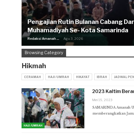
Pengajian Rutin Bulanan Cabang Da
Muhamadiyah Se- Kota Samarinda
Redaksi Amanah Ummat
Agu 3, 2026
Browsing Category
Hikmah
CERAMAH
HAJI /UMRAH
HIKAYAT
IBRAH
JADWAL PEN
2023 Kaltim Bera
Mei 15, 2023
SAMARINDA Amanah Um
memberangkatkan Jamaa
HAJI /UMRAH