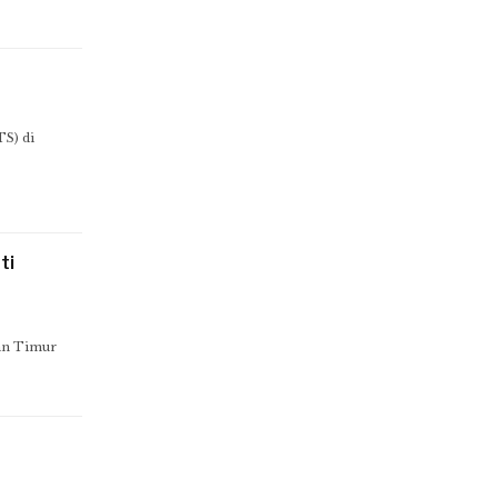
S) di
ti
an Timur