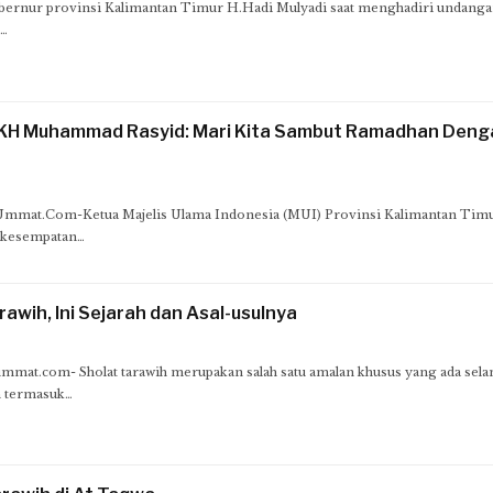
ernur provinsi Kalimantan Timur H.Hadi Mulyadi saat menghadiri undanga
g…
m KH Muhammad Rasyid: Mari Kita Sambut Ramadhan Deng
mat.Com-Ketua Majelis Ulama Indonesia (MUI) Provinsi Kalimantan Tim
kesempatan…
awih, Ini Sejarah dan Asal-usulnya
at.com- Sholat tarawih merupakan salah satu amalan khusus yang ada sel
 termasuk…