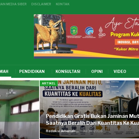
AN MEDIA SIBER
DISCLAIMER
KONTAK
KMAH
PENDIDIKAN
KONSULTASI
OPINI
VIDEO
ARTIKEL
Pendidikan Gratis Bukan Jaminan Mut
Saatnya Beralih Dari Kuantitas Ke Kua
Redaksi Amanah Ummat
Jul 31, 2026