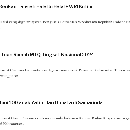
Berikan Tausiah Halal bi Halal PWRI Kutim
alal yang digelar jajaran Pengurus Persatuan Wredatama Republik Indonesi
…
r Tuan Rumah MTQ Tingkat Nasional 2024
at.Com --- Kementerian Agama menunjuk Provinsi Kalimantan Timur seb
atil Qur’an…
uni 100 anak Yatim dan Dhuafa di Samarinda
at.Com- Suasana riuh memenuhi halaman Kantor Badan Kerjasama organ
i Kalimantan…