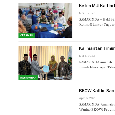
Ketua MUI Kaltim 
Mei 6, 2023
SAMARINDA – Halal bi H
Kutim di kantor Tupper
CERAMAH
Kalimantan Timu
Mei 4, 2023
SAMARINDA Amanah umm
rumah Musabaqah Tilaw
HAJI /UMRAH
BKOW Kaltim Sant
Apr 16, 2023
SAMARINDA Amanah umm
Wanita (BKOW) Provins