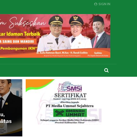
SIGN IN
u,
litas