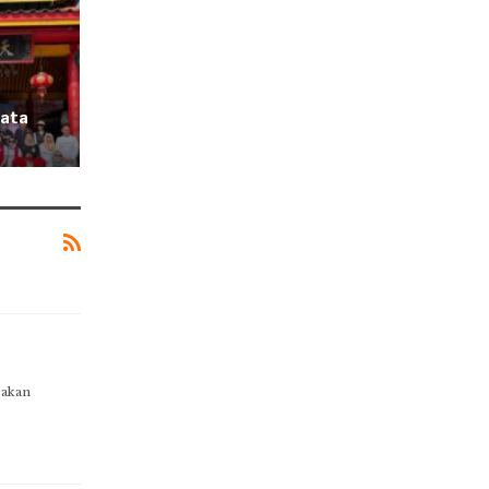
sata
 akan