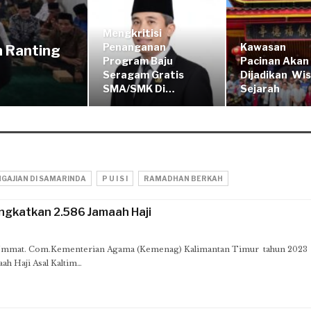
Mengkritisi
Penanganan
Kawasan
n Ranting
Program Baju
Pacinan Akan
Seragam Gratis
Dijadikan Wi
SMA/SMK Di…
Sejarah
GAJIAN DI SAMARINDA
P U I S I
RAMADHAN BERKAH
ngkatkan 2.586 Jamaah Haji
mat. Com.Kementerian Agama (Kemenag) Kalimantan Timur tahun 2023
h Haji Asal Kaltim…