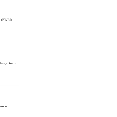
a (PWRI)
agai tuan
isasi