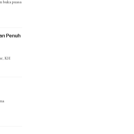
n buka puasa
an Penuh
ur, KH
ama