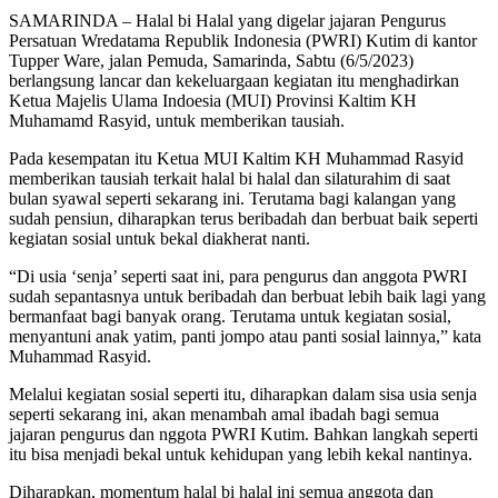
SAMARINDA – Halal bi Halal yang digelar jajaran Pengurus
Persatuan Wredatama Republik Indonesia (PWRI) Kutim di kantor
Tupper Ware, jalan Pemuda, Samarinda, Sabtu (6/5/2023)
berlangsung lancar dan kekeluargaan kegiatan itu menghadirkan
Ketua Majelis Ulama Indoesia (MUI) Provinsi Kaltim KH
Muhamamd Rasyid, untuk memberikan tausiah.
Pada kesempatan itu Ketua MUI Kaltim KH Muhammad Rasyid
memberikan tausiah terkait halal bi halal dan silaturahim di saat
bulan syawal seperti sekarang ini. Terutama bagi kalangan yang
sudah pensiun, diharapkan terus beribadah dan berbuat baik seperti
kegiatan sosial untuk bekal diakherat nanti.
“Di usia ‘senja’ seperti saat ini, para pengurus dan anggota PWRI
sudah sepantasnya untuk beribadah dan berbuat lebih baik lagi yang
bermanfaat bagi banyak orang. Terutama untuk kegiatan sosial,
menyantuni anak yatim, panti jompo atau panti sosial lainnya,” kata
Muhammad Rasyid.
Melalui kegiatan sosial seperti itu, diharapkan dalam sisa usia senja
seperti sekarang ini, akan menambah amal ibadah bagi semua
jajaran pengurus dan nggota PWRI Kutim. Bahkan langkah seperti
itu bisa menjadi bekal untuk kehidupan yang lebih kekal nantinya.
Diharapkan, momentum halal bi halal ini semua anggota dan