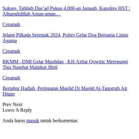
Sukses, Tabligh Das’ad Pukau 4.000-an Jamaah, Kapolres HST :
Alhamdulillah Aman-aman…
Ceramah
Jelang Pilkada Serentak 2024, Polres Gelar Doa Bersama Lintas
Agama
Ceramah
BKMM –DMI Gelar Maulidan , KH Azhar Qowim: Merenungi
Tiga Nasehat Malaikat Jibril
Ceramah
Bertabur Hadiah ,Peringatan Maulid Di Masjid At-Taqorrub Air
Hitam
Prev
Next
Leave A Reply
Anda harus
masuk
untuk berkomentar.