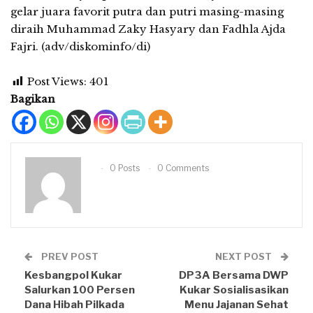
gelar juara favorit putra dan putri masing-masing
diraih Muhammad Zaky Hasyary dan Fadhla Ajda
Fajri. (adv/diskominfo/di)
Post Views:
401
Bagikan
0 Posts
0 Comments
PREV POST
NEXT POST
Kesbangpol Kukar
DP3A Bersama DWP
Salurkan 100 Persen
Kukar Sosialisasikan
Dana Hibah Pilkada
Menu Jajanan Sehat