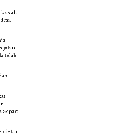
i bawah
 desa
ada
s jalan
a telah
 dan
at
ur
a Separi
endekat