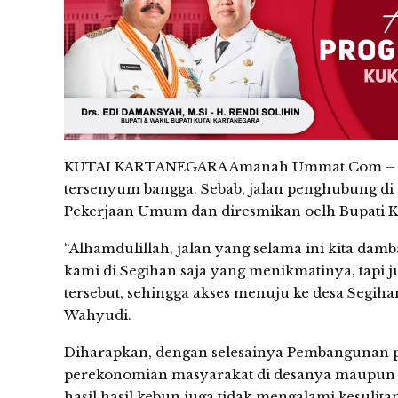
KUTAI KARTANEGARA Amanah Ummat.Com – Masy
tersenyum bangga. Sebab, jalan penghubung di 
Pekerjaan Umum dan diresmikan oelh Bupati 
“Alhamdulillah, jalan yang selama ini kita dam
kami di Segihan saja yang menikmatinya, tapi 
tersebut, sehingga akses menuju ke desa Segiha
Wahyudi.
Diharapkan, dengan selesainya Pembangunan p
perekonomian masyarakat di desanya maupun se
hasil hasil kebun juga tidak mengalami kesulita