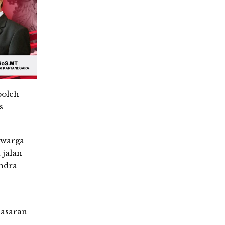
boleh
s
 warga
 jalan
endra
masaran