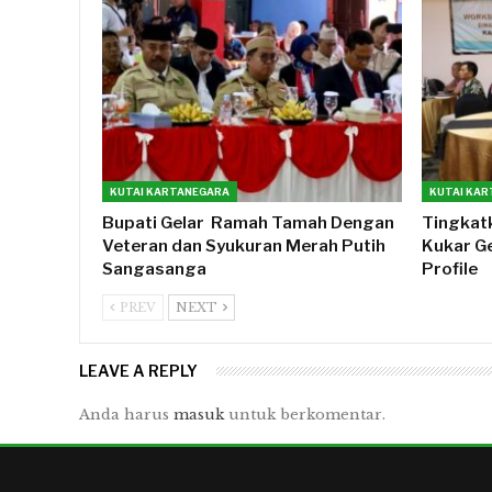
KUTAI KARTANEGARA
KUTAI KA
Bupati Gelar Ramah Tamah Dengan
Tingkatk
Veteran dan Syukuran Merah Putih
Kukar G
Sangasanga
Profile
PREV
NEXT
LEAVE A REPLY
Anda harus
masuk
untuk berkomentar.