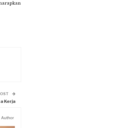
iharapkan
POST
a Kerja
 Author