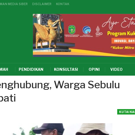
MAN MEDIA SIBER
DISCLAIMER
KONTAK
KMAH
PENDIDIKAN
KONSULTASI
OPINI
VIDEO
Penghubung, Warga Sebulu
pati
KUTAI K