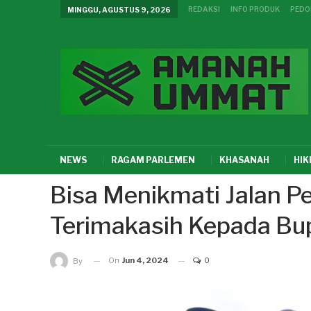
REDAKSI
INFO PRODUK
PEDO
MINGGU, AGUSTUS 9, 2026
NEWS
RAGAM PARLEMEN
KHASANAH
HI
Bisa Menikmati Jalan 
Terimakasih Kepada Bu
On
Jun 4, 2024
0
By