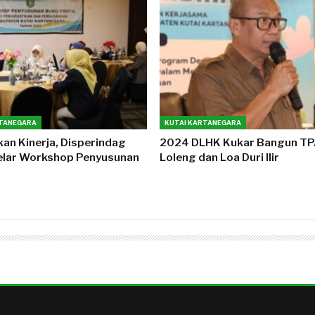
RTANEGARA
KUTAI KARTANEGARA
an Kinerja, Disperindag
2024 DLHK Kukar Bangun TP
elar Workshop Penyusunan
Loleng dan Loa Duri Ilir