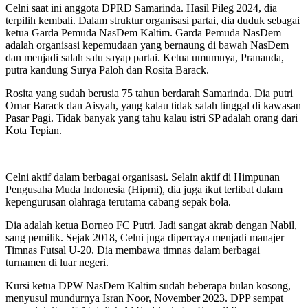
Celni saat ini anggota DPRD Samarinda. Hasil Pileg 2024, dia
terpilih kembali. Dalam struktur organisasi partai, dia duduk sebagai
ketua Garda Pemuda NasDem Kaltim. Garda Pemuda NasDem
adalah organisasi kepemudaan yang bernaung di bawah NasDem
dan menjadi salah satu sayap partai. Ketua umumnya, Prananda,
putra kandung Surya Paloh dan Rosita Barack.
Rosita yang sudah berusia 75 tahun berdarah Samarinda. Dia putri
Omar Barack dan Aisyah, yang kalau tidak salah tinggal di kawasan
Pasar Pagi. Tidak banyak yang tahu kalau istri SP adalah orang dari
Kota Tepian.
Celni aktif dalam berbagai organisasi. Selain aktif di Himpunan
Pengusaha Muda Indonesia (Hipmi), dia juga ikut terlibat dalam
kepengurusan olahraga terutama cabang sepak bola.
Dia adalah ketua Borneo FC Putri. Jadi sangat akrab dengan Nabil,
sang pemilik. Sejak 2018, Celni juga dipercaya menjadi manajer
Timnas Futsal U-20. Dia membawa timnas dalam berbagai
turnamen di luar negeri.
Kursi ketua DPW NasDem Kaltim sudah beberapa bulan kosong,
menyusul mundurnya Isran Noor, November 2023. DPP sempat