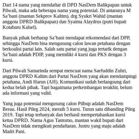
Dari 14 nama yang mendaftar di DPD NasDem Balikpapan untuk
Pilwali, maka ada beberapa nama yang potensial. Di antaranya M
Sa’bani (mantan Sekprov Kaltim), drg Syukri Wahid (mantan
anggota DPRD Balikpapan) dan Syaima Alaydrus (putri bupati
Kotabaru Kalsel).
Banyak pihak berharap Sa’bani mendapat rekomendasi dari DPP,
sehingga NasDem bisa mengusung calon lawan petahana dengan
berkoalisi partai lain. Salah satu partai yang juga tertarik dengan
Sa’bani adalah PDIP, yang memiliki 4 kursi dan PKS dengan 3
kursi.
Dari Pilwali Samarinda sempat mencuat nama Saefuddin Zuhri,
anggota DPRD Kaltim dari Partai NasDem yang akan mendampingi
petahana, Andi Harun (AH). Komunikasi sudah berlangsung dari
kedua belah pihak. Tapi bagaimana perkembangan terakhir, belum
ada informasi yang valid.
Yang juga potensial mengusung calon Pilbup adalah NasDem
Berau. Hasil Pileg 2024, meraih 5 kursi. Turun satu dibanding Pileg
2019. Tapi tetap terbanyak dan berhasil mempertahankan kursi
ketua DPRD. Nama Agus Tantomo, mantan wakil bupati dari
NasDem tidak mengikuti pendaftaran. Justru yang maju adalah
Madri Pani.