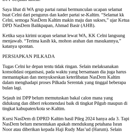
Saya lihat di WA grup partai ramai bermunculan ucapan selamat
buat Celni dari pengurus dan kader partai se-Kaltim. “Selamat kk
Celni, semoga NasDem Kaltim makin maju dan sukses,” ujar Ketua
DPD NasDem Balikpapan, Ahmad Basir (AHB).
Ketika saya kirimi ucapan selamat lewat WA, KK Celni langsung
menjawab. “Terima kasih kk, mohon arahan dan masukannya,”
katanya spontan.
PERSIAPKAN PILKADA
Tugas Celni ke depan tentu tidak ringan. Selain melaksanakan
konsolidasi organisasi, pada waktu yang bersamaan dia juga harus
memantapkan dan menyukseskan keterlibatan NasDem Kaltim
dalam menghadapi proses Pilkada Serentak yang tinggal beberapa
bulan lagi.
Sejauh ini DPP belum memutuskan bakal calon mana yang
didukung dan diberi rekomendasi baik di tingkat Pilgub maupun di
tingkat kabupaten/kota se-Kaltim.
Kursi NasDem di DPRD Kaltim hasil Pileg 2024 hanya ada 3. Tapi
NasDem belum menentukan apakah mendukung petahana Isran
Noor atau diberikan kepada Haji Rudy Mas’ud (Harum). Selain