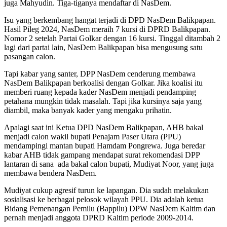
juga Mahyudin. Tiga-tiganya mendaftar di NasDem.
Isu yang berkembang hangat terjadi di DPD NasDem Balikpapan.
Hasil Pileg 2024, NasDem meraih 7 kursi di DPRD Balikpapan.
Nomor 2 setelah Partai Golkar dengan 16 kursi. Tinggal ditambah 2
lagi dari partai lain, NasDem Balikpapan bisa mengusung satu
pasangan calon.
Tapi kabar yang santer, DPP NasDem cenderung membawa
NasDem Balikpapan berkoalisi dengan Golkar. Jika koalisi itu
memberi ruang kepada kader NasDem menjadi pendamping
petahana mungkin tidak masalah. Tapi jika kursinya saja yang
diambil, maka banyak kader yang mengaku prihatin.
Apalagi saat ini Ketua DPD NasDem Balikpapan, AHB bakal
menjadi calon wakil bupati Penajam Paser Utara (PPU)
mendampingi mantan bupati Hamdam Pongrewa. Juga beredar
kabar AHB tidak gampang mendapat surat rekomendasi DPP
lantaran di sana ada bakal calon bupati, Mudiyat Noor, yang juga
membawa bendera NasDem.
Mudiyat cukup agresif turun ke lapangan. Dia sudah melakukan
sosialisasi ke berbagai pelosok wilayah PPU. Dia adalah ketua
Bidang Pemenangan Pemilu (Bappilu) DPW NasDem Kaltim dan
pernah menjadi anggota DPRD Kaltim periode 2009-2014.