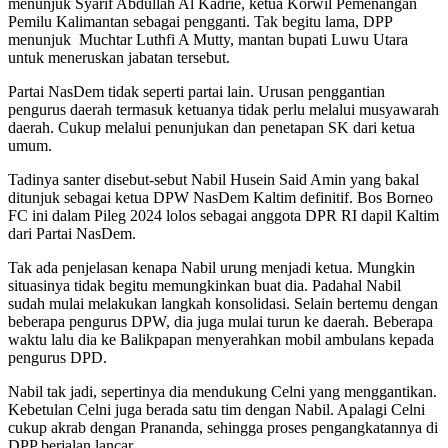
menunjuk Syarif Abdullah Al Kadrie, ketua Korwil Pemenangan
Pemilu Kalimantan sebagai pengganti. Tak begitu lama, DPP
menunjuk Muchtar Luthfi A Mutty, mantan bupati Luwu Utara
untuk meneruskan jabatan tersebut.
Partai NasDem tidak seperti partai lain. Urusan penggantian
pengurus daerah termasuk ketuanya tidak perlu melalui musyawarah
daerah. Cukup melalui penunjukan dan penetapan SK dari ketua
umum.
Tadinya santer disebut-sebut Nabil Husein Said Amin yang bakal
ditunjuk sebagai ketua DPW NasDem Kaltim definitif. Bos Borneo
FC ini dalam Pileg 2024 lolos sebagai anggota DPR RI dapil Kaltim
dari Partai NasDem.
Tak ada penjelasan kenapa Nabil urung menjadi ketua. Mungkin
situasinya tidak begitu memungkinkan buat dia. Padahal Nabil
sudah mulai melakukan langkah konsolidasi. Selain bertemu dengan
beberapa pengurus DPW, dia juga mulai turun ke daerah. Beberapa
waktu lalu dia ke Balikpapan menyerahkan mobil ambulans kepada
pengurus DPD.
Nabil tak jadi, sepertinya dia mendukung Celni yang menggantikan.
Kebetulan Celni juga berada satu tim dengan Nabil. Apalagi Celni
cukup akrab dengan Prananda, sehingga proses pengangkatannya di
DPP berjalan lancar.