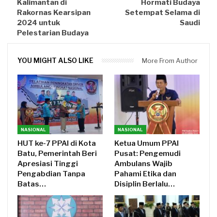
Kalimantan di
Hormati Budaya
Rakornas Kearsipan
Setempat Selama di
2024 untuk
Saudi
Pelestarian Budaya
YOU MIGHT ALSO LIKE
More From Author
NASIONAL
NASIONAL
HUT ke-7 PPAI di Kota
Ketua Umum PPAI
Batu, Pemerintah Beri
Pusat: Pengemudi
Apresiasi Tinggi
Ambulans Wajib
Pengabdian Tanpa
Pahami Etika dan
Batas…
Disiplin Berlalu…