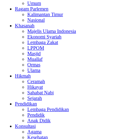
Umum
Ragam Parlemen
Kalimantan Timur
Nasional
Khasanah
Majelis Ulama Indonesia
Ekonomi Syariah
Lembaga Zakat
LPPOM
Masjid
Muallaf
Ormas
Ulama
Hikmah
Ceramah
Hikayat
Sahabat Nabi
Sejarah
Pendidikan
Lembaga Pendidikan
Pendidik
Anak Didik
Konsultasi
Agama
Kesehatan