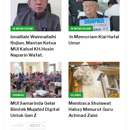
IN MEMORIAM
IN MEMORIAM
Innalilahi Wainnailaihi
In Memoriam Kiai Hafal
Rojiun, Mantan Ketua
Umur
MUI Kalsel KH.Husin
Naparin Wafat.
HIKMAH
ULAMA
MUI Samarinda Gelar
Membaca Sholawat
Bimtek Mujahid Digital
Habsy Menurut Guru
Untuk Gen Z
Achmad Zaini
PREV
NEXT