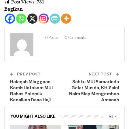
Post Views:
731
Bagikan
0 Posts
0 Comments
PREV POST
NEXT POST
Halaqah Mingguan
Sabtu MUI Samarinda
Komisi Infokom MUI
Gelar Musda, KH Zaini
Bahas Polemik
Naim Siap Mengemban
Kenaikan Dana Haji
Amanah
YOU MIGHT ALSO LIKE
All