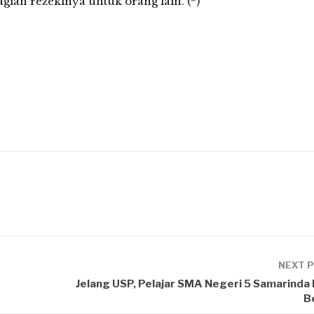
ian rezekinya untuk orang lain. (*)
NEXT 
Jelang USP, Pelajar SMA Negeri 5 Samarinda
B