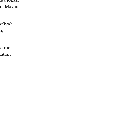
ua lokasi
an Masjid
r’iyah.
i,
akanan
hatlah