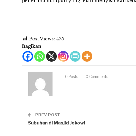
penerima maupun yang telah menyisihkan sebag
Post Views:
475
Bagikan
0 Posts
0 Comments
PREV POST
Subuhan di Masjid Jokowi