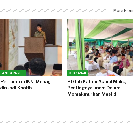
More From
INFO IBUKOTA NEGARA NUSANTARA (IKN)
KHASANAH
 Pertama di IKN, Menag
PJ Gub Kaltim Akmal Malik,
in Jadi Khatib
Pentingnya Imam Dalam
Memakmurkan Masjid