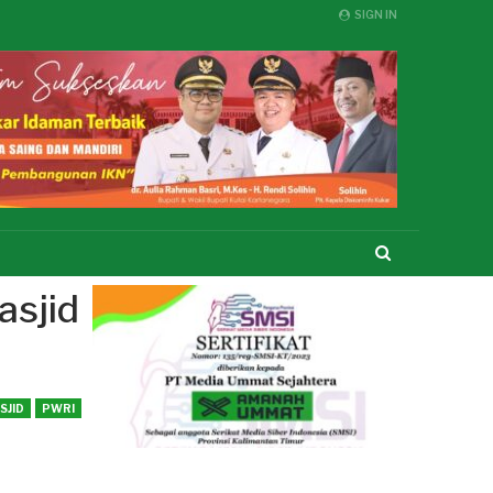
SIGN IN
asjid
SJID
PWRI