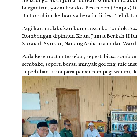
melalui gerakan Jumat Berkah kembali melakuka
bergantian, yakni Pondok Pesantren (Ponpes) D
Baiturrohim, keduanya berada di desa Teluk Li
Pagi hari melakukan kunjungan ke Pondok Pesa
Rombongan dipimpin Ketua Jumat Berkah H Idru
Suraiadi Syukur, Nanang Ardiansyah dan Wardi
Pada kesempatan tersebut, seperti biasa romb
sembako, seperti beras, minyak goreng, mie insta
kepedulian kami para pensiunan pegawai ini,” k