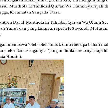
n kegiatan sosial. Jumat (10/3/2023) ini mengunjungi d
arul Musthofa Li Tahfidzil Qur’an Wa Ulumi Syar’iyah d
ngga, Kecamatan Sangatta Utara.
ntren Darul Musthofa Li Tahfidzil Qur’an Wa Ulumi Sya
s Yunus dan yang lainnya, seperti H Suwandi, M Husain
.
ongan membawa ‘oleh-oleh’ untuk santri berupa bahan m
n, telor dan sebagainya. “Jangan dinilai besarnya, tapi li
ata Husaini.