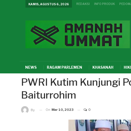
REDAKSI
INFO PRODUK
PEDOMA
KAMIS, AGUSTUS 6, 2026
NEWS
RAGAM PARLEMEN
KHASANAH
HI
PWRI Kutim Kunjungi P
Baiturrohim
On
Mar 10, 2023
0
By