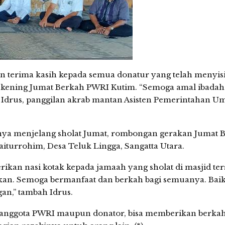
terima kasih kepada semua donatur yang telah menyis
rekening Jumat Berkah PWRI Kutim. “Semoga amal ibadah
ar Idrus, panggilan akrab mantan Asisten Pemerintahan 
inya menjelang sholat Jumat, rombongan gerakan Jumat 
aiturrohim, Desa Teluk Lingga, Sangatta Utara.
kan nasi kotak kepada jamaah yang sholat di masjid ter
 pekan. Semoga bermanfaat dan berkah bagi semuanya. Bai
,” tambah Idrus.
anggota PWRI maupun donator, bisa memberikan berkah