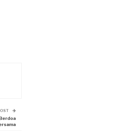
POST
 Berdoa
ersama