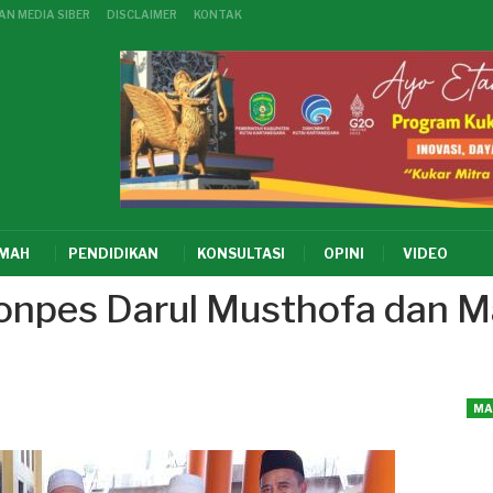
N MEDIA SIBER
DISCLAIMER
KONTAK
KMAH
PENDIDIKAN
KONSULTASI
OPINI
VIDEO
onpes Darul Musthofa dan M
MA