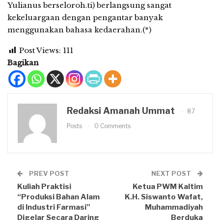
Yulianus berseloroh.ti) berlangsung sangat
kekeluargaan dengan pengantar banyak
menggunakan bahasa kedaerahan.(*)
Post Views:
111
Bagikan
Redaksi Amanah Ummat
87
Posts
0 Comments
PREV POST
NEXT POST
Kuliah Praktisi
Ketua PWM Kaltim
“Produksi Bahan Alam
K.H. Siswanto Wafat,
di Industri Farmasi”
Muhammadiyah
Digelar Secara Daring
Berduka