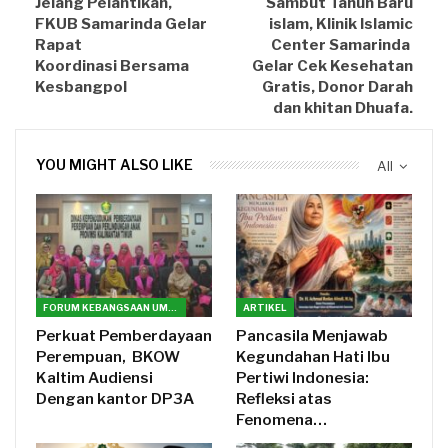
Jelang Pelantikan,
Sambut Tahun Baru
FKUB Samarinda Gelar
islam, Klinik Islamic
Rapat
Center Samarinda
Koordinasi Bersama
Gelar Cek Kesehatan
Kesbangpol
Gratis, Donor Darah
dan khitan Dhuafa.
YOU MIGHT ALSO LIKE
All
FORUM KEBANGSAAN UMAT BERAGAMA(FKUB) KALTIM
ARTIKEL
Perkuat Pemberdayaan
Pancasila Menjawab
Perempuan, BKOW
Kegundahan Hati Ibu
Kaltim Audiensi
Pertiwi Indonesia:
Dengan kantor DP3A
Refleksi atas
Fenomena…