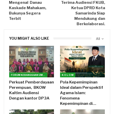
Mengenal Danau
Terima Audiensi FKUB,
Kaskade Mahakam,
Ketua DPRD Kota
Bukunya Segera
Samarinda Siap
Terbit
Mendukung dan
Berkolaborasi.
YOU MIGHT ALSO LIKE
All
FORUM KEBANGSAAN UMAT BERAGAMA(FKUB) KALTIM
K O L O M
Perkuat Pemberdayaan
Pola Kepemimpinan
Perempuan, BKOW
Ideal dalam Perspektif
Kaltim Audiensi
Agama Islam:
Dengan kantor DP3A
Fenomena
Kepemimpinan di…