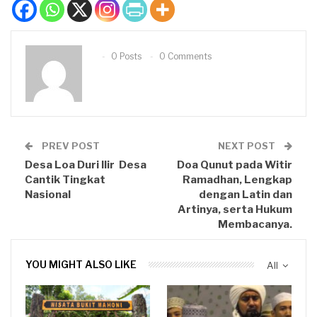
0 Posts
0 Comments
PREV POST
NEXT POST
Desa Loa Duri Ilir Desa
Doa Qunut pada Witir
Cantik Tingkat
Ramadhan, Lengkap
Nasional
dengan Latin dan
Artinya, serta Hukum
Membacanya.
YOU MIGHT ALSO LIKE
All