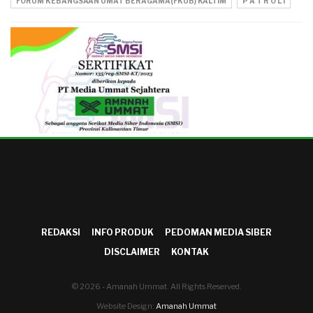
FORUM KEBANGSAAN UMAT BERAGAMA(FKUB) KALTIM
P A T R O L I
REDAKSI
INFO PRODUK
PEDOMAN MEDIA SIBER
DISCLAIMER
KONTAK
© 2026 - Amanah Ummat. All Rights Reserved.
Website Design:
Amanah Ummat